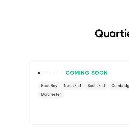
Quarti
COMING SOON
Back Bay
North End
South End
Cambrid
Dorchester